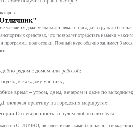
то хочет получить права быстрее.
акторов.
оОтличник"
ние уделяется даже мелким деталям: от посадки за руль до безо
анспортных средствах, что позволяет отработать навыки макси
 и программы подготовки. Полный курс обычно занимает 3 месяц
го.
удобно рядом с домом или работой;
 подход к каждому ученику;
обное время – утром, днем, вечером и даже по выходным;
ДД, включая практику на городских маршрутах;
гории D и уверенность за рулем любого автобуса.
амен на ОТЛИЧНО, овладейте навыками безопасного вождения и