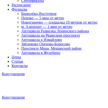
Сертификаты
Расписание
Филиалы
Бирюлёво-Восточное
Перово — 5 мин от метро
Новогиреево — площадка 10 метров от метро
м. Аэропорт — 1 мин от метро
Автошкола Развилка Ленинского района
Автошкола на Рязанском проспекте
Автошкола в Измайлово
Зябликово Орехово-Борисово
Проспекте Мира, Мещанский район
Автошкола в Жулебино
Цены
Статьи
Контакты
Консультация
Консультация