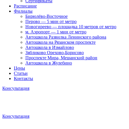
Сертификаты
Расписание
Филиалы
Бирюлёво-Восточное
Перово — 5 мин от метро
Новогиреево — площадка 10 метров от метро
м. Аэропорт — 1 мин от метро
Автошкола Развилка Ленинского района
Автошкола на Рязанском проспекте
Автошкола в Измайлово
Зябликово Орехово-Борисово
Проспекте Мира, Мещанский район
Автошкола в Жулебино
Цены
Статьи
Контакты
Консультация
Консультация